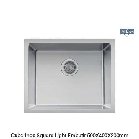
ATÉ 6X 
ADICIONAR AO CARRINHO
Cuba Inox Square Light Embutir 500X400X200mm