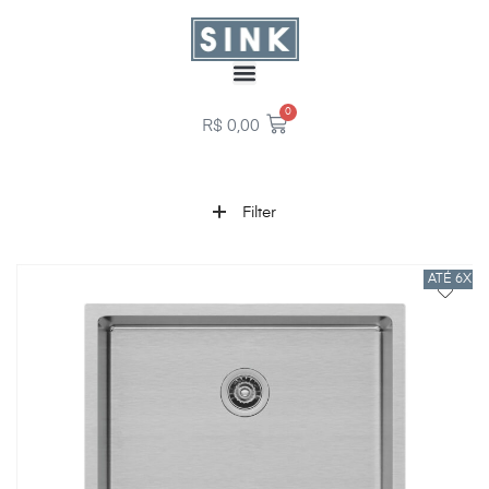
0
R$
0,00
Filter
ATÉ 6X 