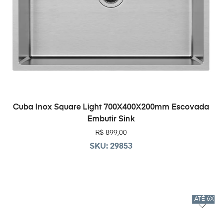
ADICIONAR AO CARRINHO
Cuba Inox Square Light 700X400X200mm Escovada
Embutir Sink
R$
899,00
SKU: 29853
ATÉ 6X 