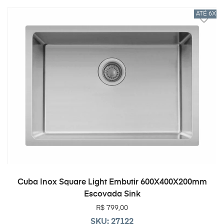
ATÉ 6X 
ADICIONAR AO CARRINHO
Cuba Inox Square Light Embutir 600X400X200mm
Escovada Sink
R$
799,00
SKU: 27122