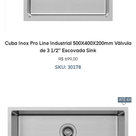
ADICIONAR AO CARRINHO
Cuba Inox Pro Line Industrial 500X400X200mm Válvula
de 3 1/2″ Escovada Sink
R$
699,00
SKU: 30178
ATÉ 6X 