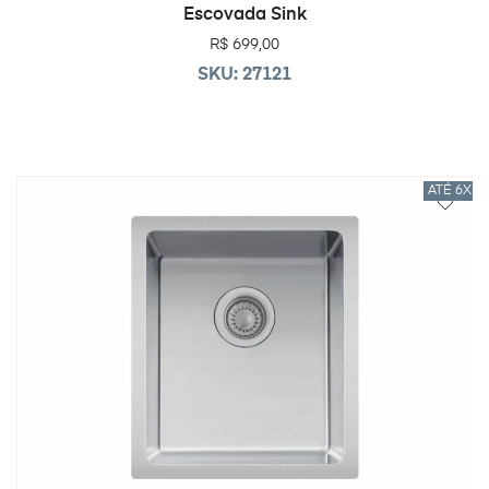
Escovada Sink
R$
699,00
SKU: 27121
ATÉ 6X 