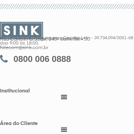
Handmade Sink Produtos para Cozinha Ltda - 39.734.094/0001-68
Atendimento de segunda a sexta-feira
Rua Carlos Parucker, 148 - Joinville - SC
das 9:00 às 18:00.
falecom@sink.com.br
0800 006 0888
Institucional
Área do Cliente