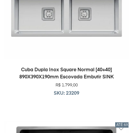
ADICIONAR AO CARRINHO
Cuba Dupla Inox Square Normal [40+40]
890X390X190mm Escovada Embutir SINK
R$
1.799,00
SKU: 23209
ATÉ 6X 