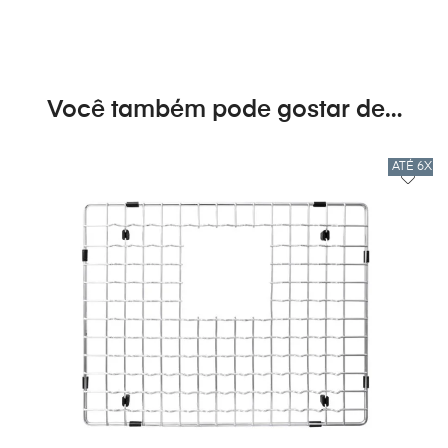
Você também pode gostar de…
ATÉ 6X 