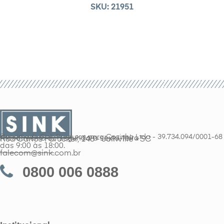
SKU: 21951
Handmade Sink Produtos para Cozinha Ltda - 39.734.094/0001-68
Atendimento de segunda a sexta-feira
Rua Carlos Parucker, 148 - Joinville - SC
das 9:00 às 18:00.
falecom@sink.com.br
0800 006 0888