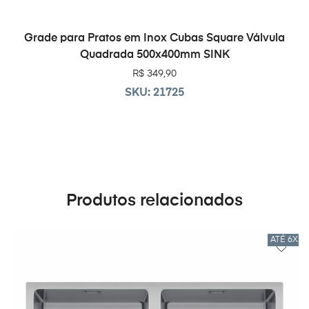
ADICIONAR AO CARRINHO
Grade para Pratos em Inox Cubas Square Válvula
Quadrada 500x400mm SINK
R$
349,90
SKU: 21725
Produtos relacionados
ATÉ 6X 