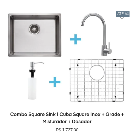
ATÉ 6X 
ADICIONAR AO CARRINHO
Combo Square Sink | Cuba Square Inox + Grade +
Misturador + Dosador
R$
1.737,00