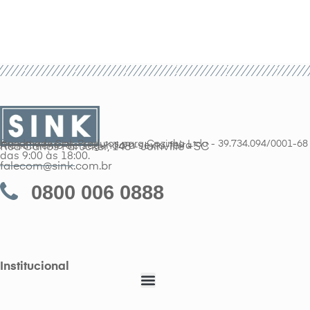
Handmade Sink Produtos para Cozinha Ltda - 39.734.094/0001-68
Atendimento de segunda a sexta-feira
Rua Carlos Parucker, 148 - Joinville - SC
das 9:00 às 18:00.
falecom@sink.com.br
0800 006 0888
Institucional