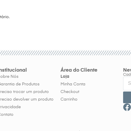
ário.
Institucional
Área do Cliente
New
Cada
Sobre Nós
Loja
arantia de Produtos
Minha Conta
reciso trocar um produto
Checkout
reciso devolver um produto
Carrinho
rivacidade
Contato