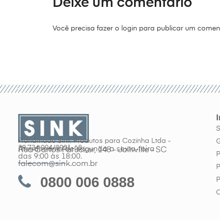
Deixe um comentário
Você precisa fazer o
login
para publicar um coment
Handmade Sink Produtos para Cozinha Ltda -
G
39.734.094/0001-68
Atendimento de segunda a sexta-feira
Rua Carlos Parucker, 148 - Joinville - SC
P
das 9:00 às 18:00.
falecom@sink.com.br
P
0800 006 0888
P